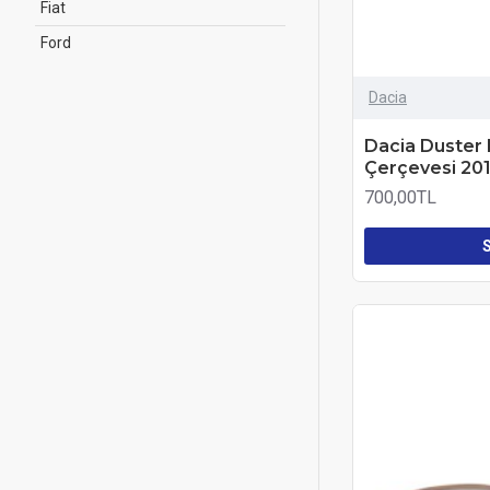
Fiat
Ford
Honda
Dacia
Hyundai
Dacia Duster
İveco
Çerçevesi 20
Jeep
700,00TL
Kia
Mercedes
Nissan
Opel
Peugeot
Seat
Skoda
Suzuki