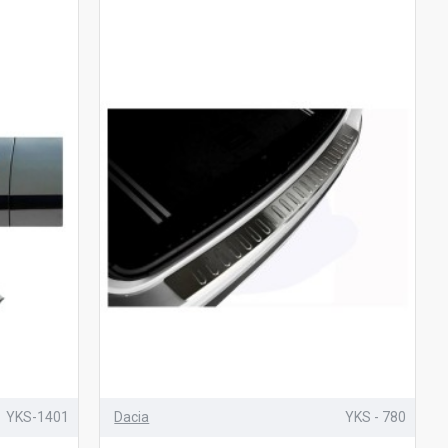
YKS-1401
Dacia
YKS - 780