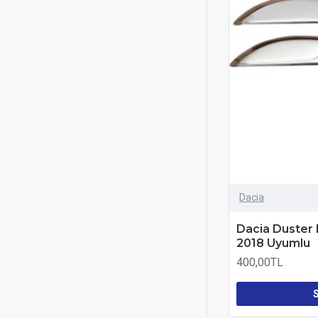
Tesla
Tofaş
TOGG
Toyota
Volvo
Yüksel Nikelaj
Renault
Volkswagen
Dacia
Dacia Duster 
2018 Uyumlu
400,00TL