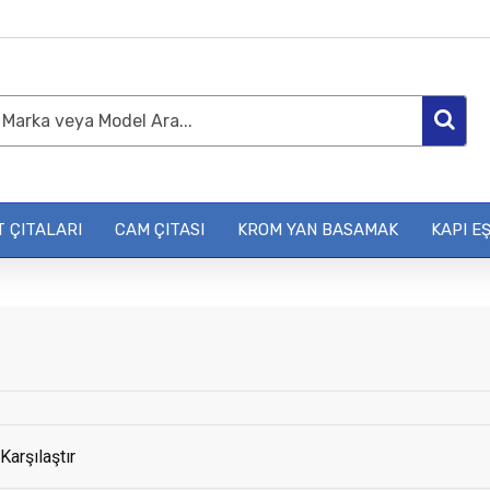
 ÇITALARI
CAM ÇITASI
KROM YAN BASAMAK
KAPI EŞ
Karşılaştır