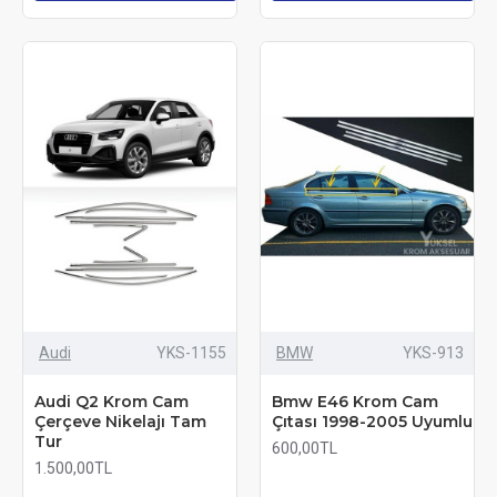
Audi
YKS-1155
BMW
YKS-913
Audi Q2 Krom Cam
Bmw E46 Krom Cam
Çerçeve Nikelajı Tam
Çıtası 1998-2005 Uyumlu
Tur
600,00TL
1.500,00TL