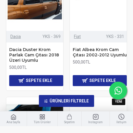
Dacia
YKS - 369
Fiat
YKS - 331
Dacia Duster Krom
Fiat Albea Krom Cam
Parlak Cam Çıtası 2018
Çıtası 2002-2012 Uyumlu
Üzeri Uyumlu
500,00TL
500,00TL
SEPETE EKLE
SEPETE EKLE
ÜRÜNLERI FILTRELE
YENI
YENI
Ana Sayfa
Tüm Ürünler
Sepetim
Instagram
İletişim