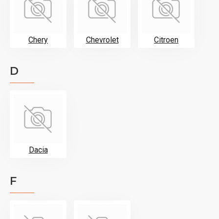
Chery
Chevrolet
Citroen
D
Dacia
F