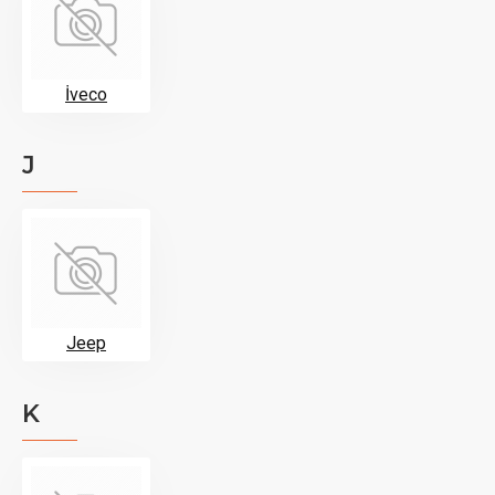
İveco
J
Jeep
K