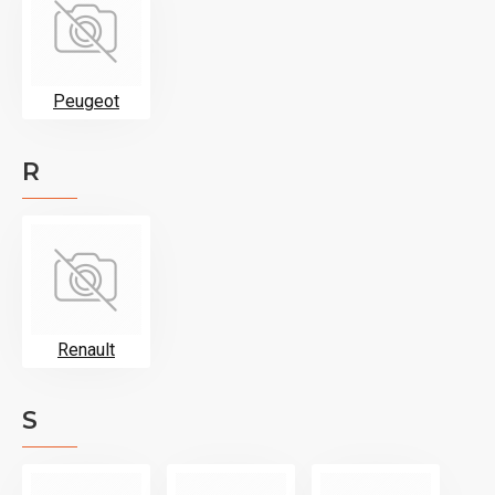
Peugeot
R
Renault
S