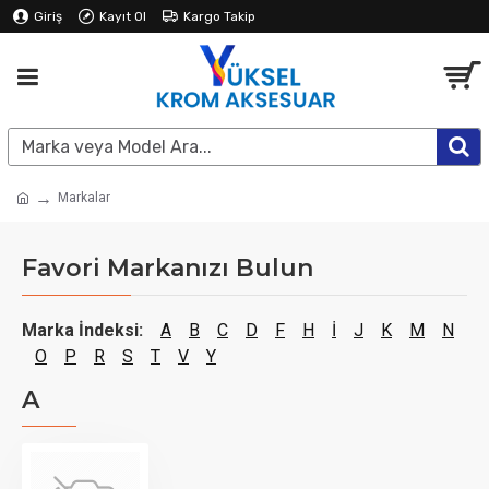
Giriş
Kayıt Ol
Kargo Takip
Markalar
Favori Markanızı Bulun
Marka İndeksi:
A
B
C
D
F
H
İ
J
K
M
N
O
P
R
S
T
V
Y
A