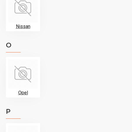
Nissan
O
Opel
P