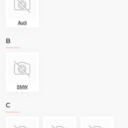
Audi
B
BMW
C