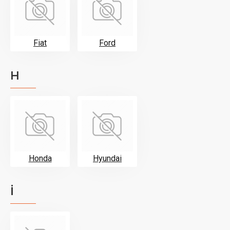
Fiat
Ford
H
Honda
Hyundai
İ