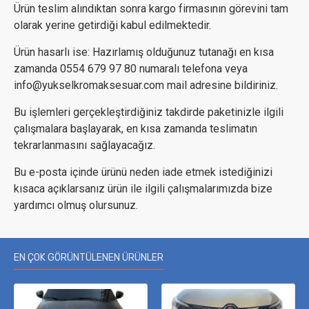
Ürün teslim alındıktan sonra kargo firmasının görevini tam
olarak yerine getirdiği kabul edilmektedir.
Ürün hasarlı ise: Hazırlamış olduğunuz tutanağı en kısa
zamanda 0554 679 97 80 numaralı telefona veya
info@yukselkromaksesuar.com mail adresine bildiriniz.
Bu işlemleri gerçekleştirdiğiniz takdirde paketinizle ilgili
çalışmalara başlayarak, en kısa zamanda teslimatın
tekrarlanmasını sağlayacağız.
Bu e-posta içinde ürünü neden iade etmek istediğinizi
kısaca açıklarsanız ürün ile ilgili çalışmalarımızda bize
yardımcı olmuş olursunuz.
EN ÇOK GÖRÜNTÜLENEN ÜRÜNLER