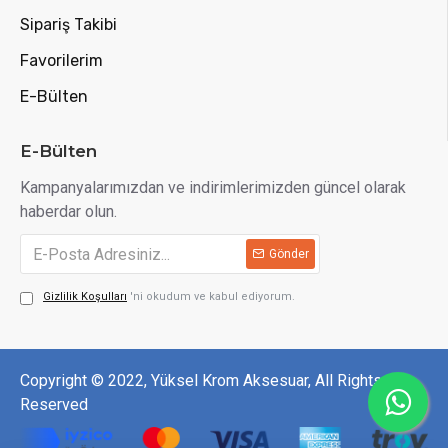
Sipariş Takibi
Favorilerim
E-Bülten
E-Bülten
Kampanyalarımızdan ve indirimlerimizden güncel olarak
haberdar olun.
Gönder
Gizlilik Koşulları
'ni okudum ve kabul ediyorum.
Copyright © 2022, Yüksel Krom Aksesuar, All Rights
Reserved