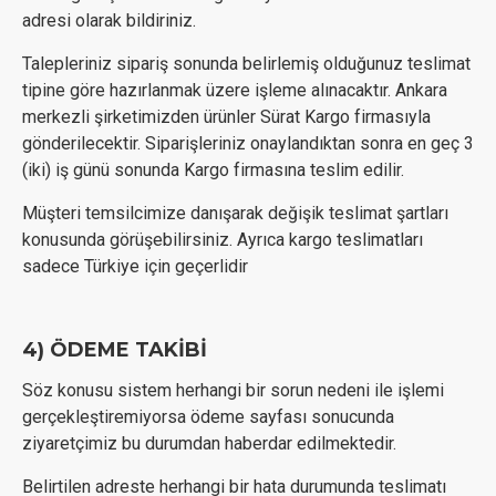
adresi olarak bildiriniz.
Talepleriniz sipariş sonunda belirlemiş olduğunuz teslimat
tipine göre hazırlanmak üzere işleme alınacaktır. Ankara
merkezli şirketimizden ürünler Sürat Kargo firmasıyla
gönderilecektir. Siparişleriniz onaylandıktan sonra en geç 3
(iki) iş günü sonunda Kargo firmasına teslim edilir.
Müşteri temsilcimize danışarak değişik teslimat şartları
konusunda görüşebilirsiniz. Ayrıca kargo teslimatları
sadece Türkiye için geçerlidir
4) ÖDEME TAKIBI
Söz konusu sistem herhangi bir sorun nedeni ile işlemi
gerçekleştiremiyorsa ödeme sayfası sonucunda
ziyaretçimiz bu durumdan haberdar edilmektedir.
Belirtilen adreste herhangi bir hata durumunda teslimatı