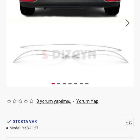
0 yorum yapılmış.
-
Yorum Yap
STOKTA VAR
Fiat
Model:
YKS-1127