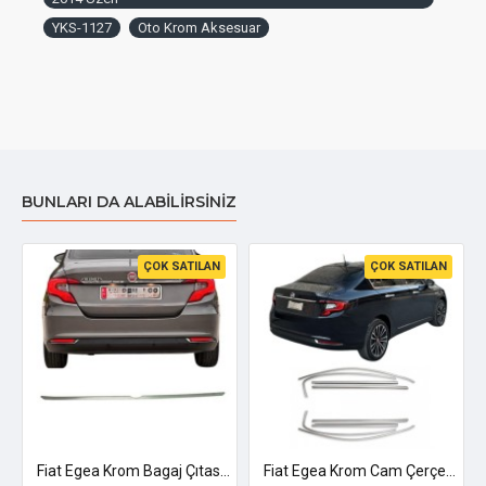
YKS-1127
Oto Krom Aksesuar
BUNLARI DA ALABILIRSINIZ
ÇOK SATILAN
ÇOK SATILAN
Fiat Egea Krom Bagaj Çıtası Plakalık Üstü 2014-2026 Uyumlu
Fiat Egea Krom Cam Çerçeve Sedan 2015 Ve Üzeri Uyumlu (Geniş Modeli)