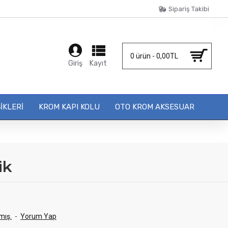
Sipariş Takibi
0 ürün - 0,00TL
Giriş
Kayıt
IKLERI
KROM KAPI KOLU
OTO KROM AKSESUAR
ik
mış.
-
Yorum Yap