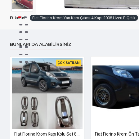
Etiketler:
Fiat Fiorino Krom Yan Kapı Çıtası 4 Kapı 2008 Üzeri P. Çelik
BUNLARI DA ALABILIRSINIZ
ÇOK SATILAN
ü Krom Nikelaj 2008 Üzeri Uyumlu
Fiat Fiorino Krom Kapı Kolu Set 8 Parça 2008-2024 Uyumlu