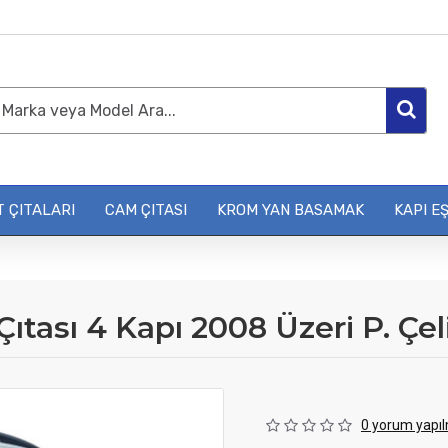
 ÇITALARI
CAM ÇITASI
KROM YAN BASAMAK
KAPI EŞ
ıtası 4 Kapı 2008 Üzeri P. Çel
0 yorum yapıl