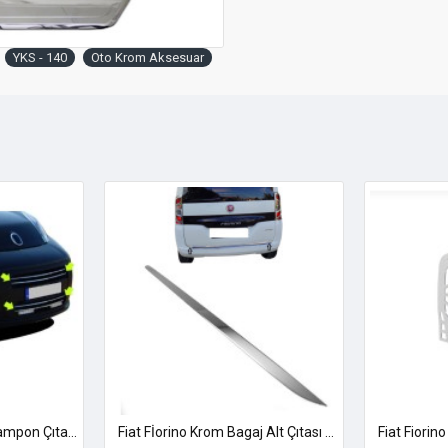
YKS - 140
Oto Krom Aksesuar
Fiat Fiorino Krom Ön Tampon Çıtası 2007-2015 Uyumlu
Fiat Fİorino Krom Bagaj Alt Çıtası 2008-2023 Uyumlu