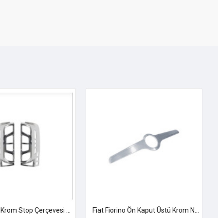
Fiat Fiorino Krom Stop Çerçevesi 2008-2023
Fiat Fiorino Ön Kaput Üstü Krom Nikelaj 2008 Üzeri Uyumlu