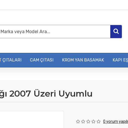
 ÇITALARI
CAM ÇITASI
KROM YAN BASAMAK
KAPI EŞ
ğı 2007 Üzeri Uyumlu
0 yorum yapıl