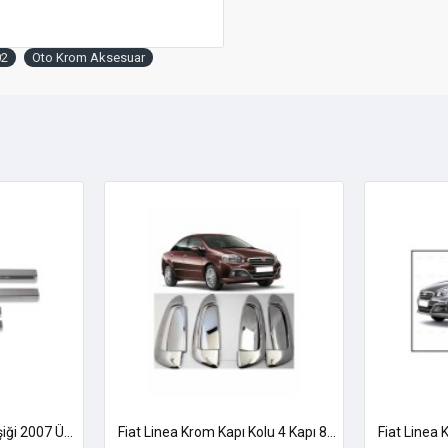
02
Oto Krom Aksesuar
Fiat Linea Krom Kapı Eşiği 2007 Üzeri Uyumlu
Fiat Linea Krom Kapı Kolu 4 Kapı 8 Parça 2007 Ve Üzeri Paslanmaz Çelik (ÇERÇEVELİ)