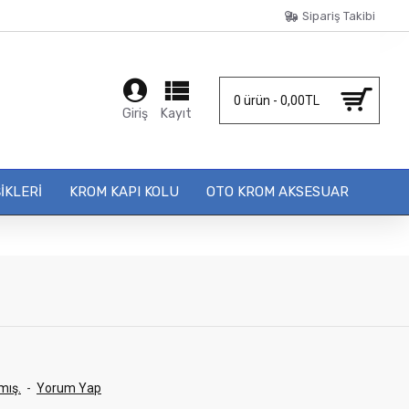
Sipariş Takibi
0 ürün - 0,00TL
Giriş
Kayıt
IKLERI
KROM KAPI KOLU
OTO KROM AKSESUAR
mış.
-
Yorum Yap