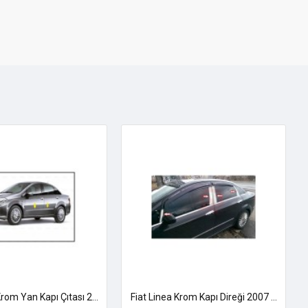
Fiat Linea Krom Yan Kapı Çıtası 2007 Üzeri Paslanmaz Çelik
Fiat Linea Krom Kapı Direği 2007 Üzeri Uyumlu