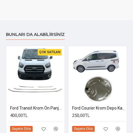
BUNLARI DA ALABILIRSINIZ
ÇOK SATILAN
zeri Paslanmaz Çelik
Ford Transit Krom Ön Panjur 2019 Üzeri 4 Parça
Ford Courier Krom Depo Kapağı 2014 Üzeri
400,00TL
250,00TL
Sepete Ekle
Sepete Ekle