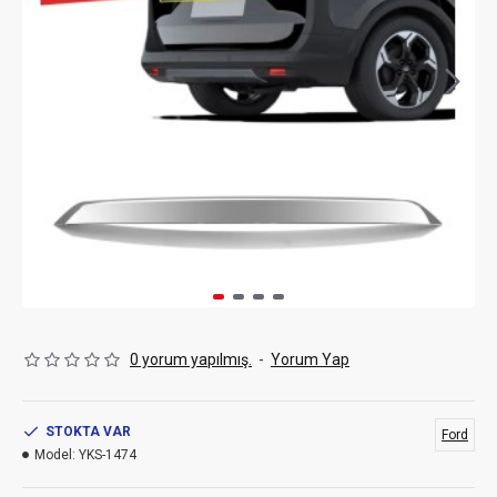
0 yorum yapılmış.
-
Yorum Yap
STOKTA VAR
Ford
Model:
YKS-1474