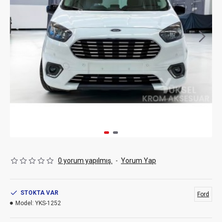
0 yorum yapılmış.
-
Yorum Yap
STOKTA VAR
Ford
Model:
YKS-1252