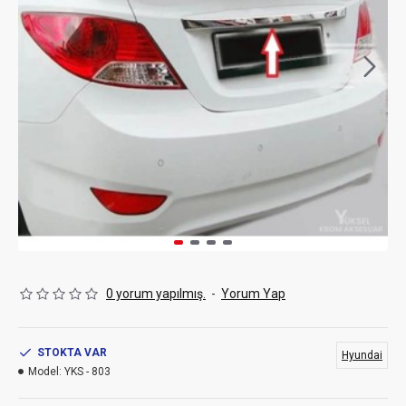
0 yorum yapılmış.
-
Yorum Yap
STOKTA VAR
Hyundai
Model:
YKS - 803