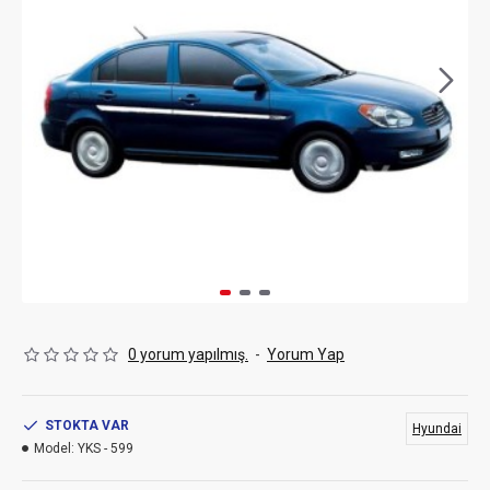
0 yorum yapılmış.
-
Yorum Yap
STOKTA VAR
Hyundai
Model:
YKS - 599