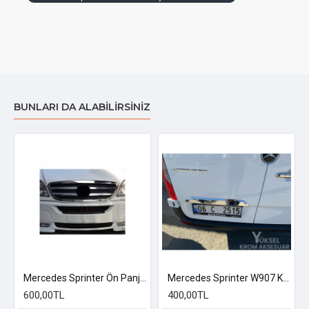
BUNLARI DA ALABILIRSINIZ
 Uyumlu
Mercedes Sprinter Ön Panjur 4 Parça 2006-2013 Uyumlu
Mercedes Sprinter W907 Krom Bagaj Çıtası 2018 Üzeri
600,00TL
400,00TL