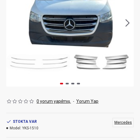
0 yorum yapılmış.
-
Yorum Yap
STOKTA VAR
Mercedes
Model:
YKS-1510