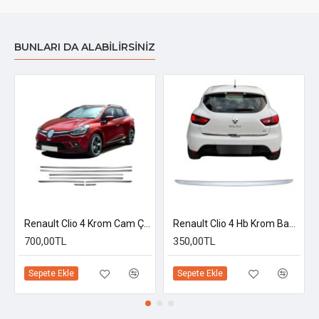
BUNLARI DA ALABILIRSINIZ
Logo Altı 2012-2019
Renault Clio 4 Krom Cam Çıtası Sw 2012-2019
Renault Clio 4 Hb Krom Bagaj Alt Çıtası 2012 Ve 2019 Uyumlu
700,00TL
350,00TL
Sepete Ekle
Sepete Ekle