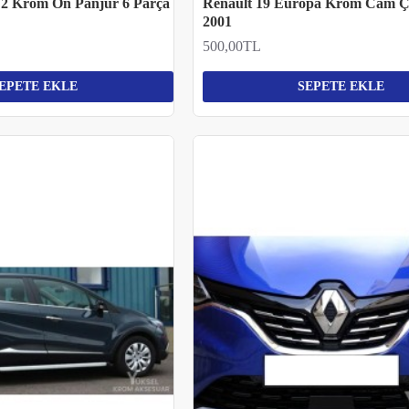
 2 Krom Ön Panjur 6 Parça
Renault 19 Europa Krom Cam Çı
2001
500,00TL
EPETE EKLE
SEPETE EKLE