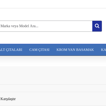
ALT ÇITALARI
CAM ÇITASI
KROM YAN BASAMAK
KA
Karşılaştır