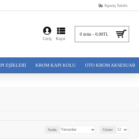
Sipariş Takibi
0 ürün - 0,00TL
Giriş
Kayıt
PI EŞIKLERI
KROM KAPI KOLU
OTO KROM AKSESUAR
Sırala:
Göster: