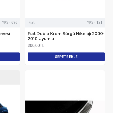
YKS - 696
Fiat
YKS - 121
evesi
Fiat Doblo Krom Sürgü Nikelajı 2000-
2010 Uyumlu
300,00TL
SEPETE EKLE