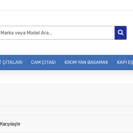
 ÇITALARI
CAM ÇITASI
KROM YAN BASAMAK
KAPI EŞ
Karşılaştır