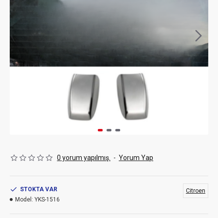
0 yorum yapılmış.
-
Yorum Yap
STOKTA VAR
Citroen
Model:
YKS-1516