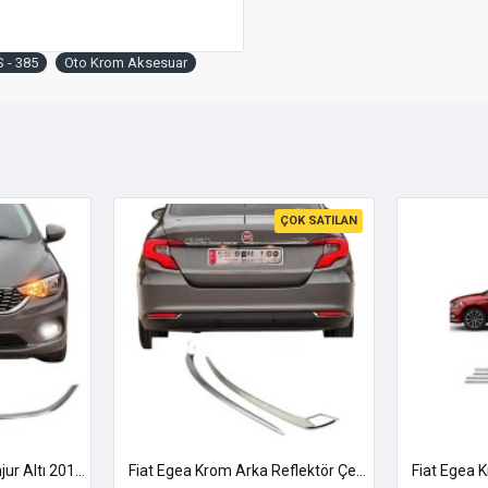
 - 385
Oto Krom Aksesuar
ÇOK SATILAN
Fiat Egea Krom Ön Panjur Altı 2014-2020 Uyumlu
Fiat Egea Krom Arka Reflektör Çerçevesi 2015 Üzeri Uyumlu