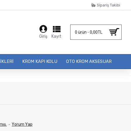
Sipariş Takibi
0 ürün - 0,00TL
Giriş
Kayıt
IKLERI
KROM KAPI KOLU
OTO KROM AKSESUAR
mış.
-
Yorum Yap