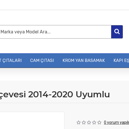
 ÇITALARI
CAM ÇITASI
KROM YAN BASAMAK
KAPI EŞ
rçevesi 2014-2020 Uyumlu
0 yorum yapıl