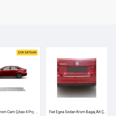
ÇOK SATILAN
Fiat Egea Krom Cam Çıtası 4 Prç. 2015 Ve Üzeri Paslanmaz Çelik
Fiat Egea Sedan Krom Bagaj Alt Çıtası 2014 Üzeri Uyumlu