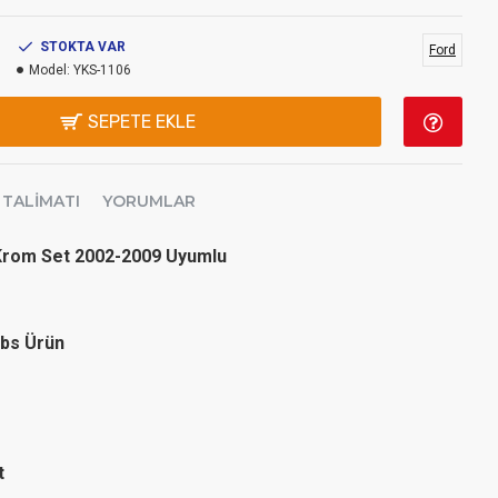
STOKTA VAR
Ford
Model:
YKS-1106
SEPETE EKLE
 TALIMATI
YORUMLAR
 Krom Set 2002-2009 Uyumlu
Abs Ürün
et