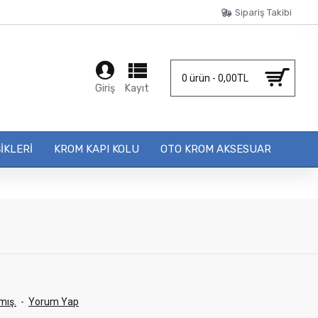
Sipariş Takibi
0 ürün - 0,00TL
Giriş
Kayıt
IKLERI
KROM KAPI KOLU
OTO KROM AKSESUAR
mış.
-
Yorum Yap