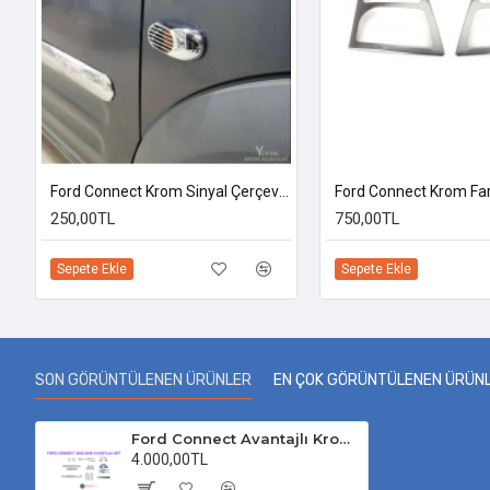
rom İç Eşik 2002-2014 Uyumlu
Ford Connect Krom Sinyal Çerçevesi Abs
250,00TL
750,00TL
Sepete Ekle
Sepete Ekle
SON GÖRÜNTÜLENEN ÜRÜNLER
EN ÇOK GÖRÜNTÜLENEN ÜRÜN
Ford Connect Avantajlı Krom Set 2002-2009 Uyumlu
4.000,00TL