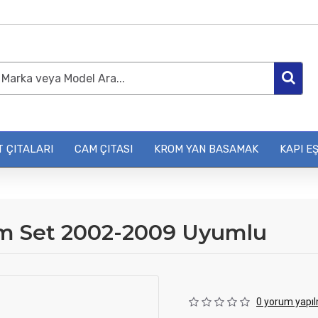
 ÇITALARI
CAM ÇITASI
KROM YAN BASAMAK
KAPI EŞ
om Set 2002-2009 Uyumlu
0 yorum yapıl