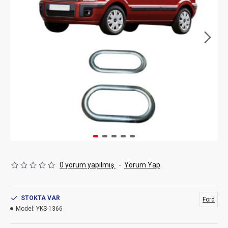
0 yorum yapılmış.
-
Yorum Yap
STOKTA VAR
Ford
Model:
YKS-1366