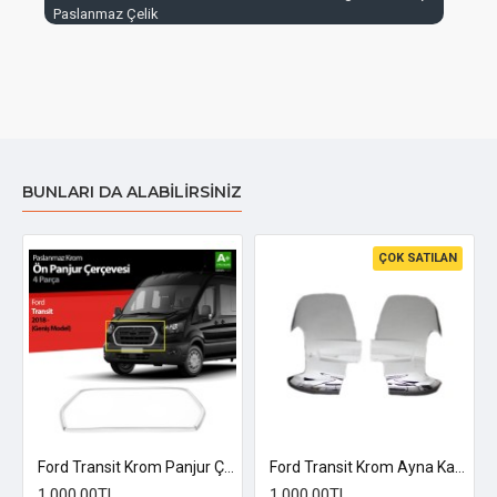
Paslanmaz Çelik
BUNLARI DA ALABILIRSINIZ
ÇOK SATILAN
 Üzeri
Ford Transit Krom Panjur Çerçevesi Geniş Tip 2019 Üzeri
Ford Transit Krom Ayna Kapağı 2014 Üzeri Uyumlu
1.000,00TL
1.000,00TL