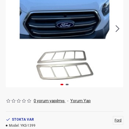
0 yorum yapılmış.
-
Yorum Yap
STOKTA VAR
Ford
Model:
YKS-1399