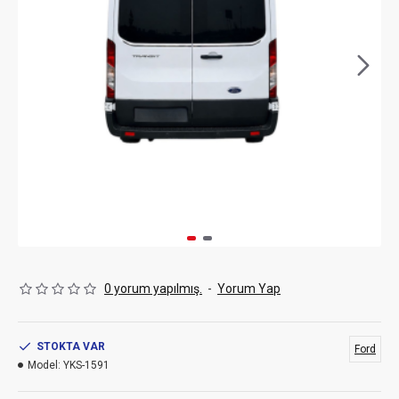
0 yorum yapılmış.
-
Yorum Yap
STOKTA VAR
Ford
Model:
YKS-1591