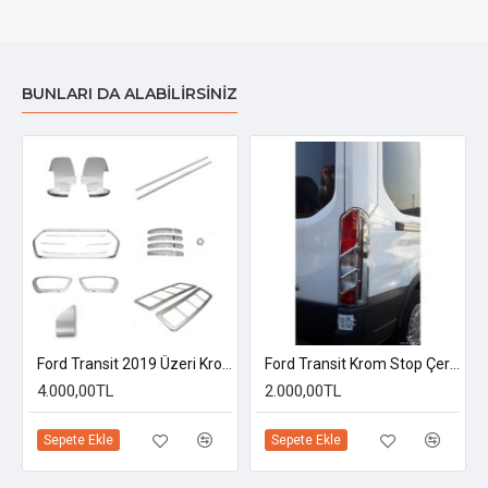
BUNLARI DA ALABILIRSINIZ
evesi 2014-2023 Uyumlu
Ford Transit 2019 Üzeri Krom Set
Ford Transit Krom Stop Çerçevesi 2014-2023 Uyumlu
4.000,00TL
2.000,00TL
Sepete Ekle
Sepete Ekle