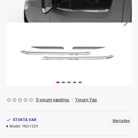
0 yorum yapılmış.
-
Yorum Yap
STOKTA VAR
Mercedes
Model:
YKS-1529