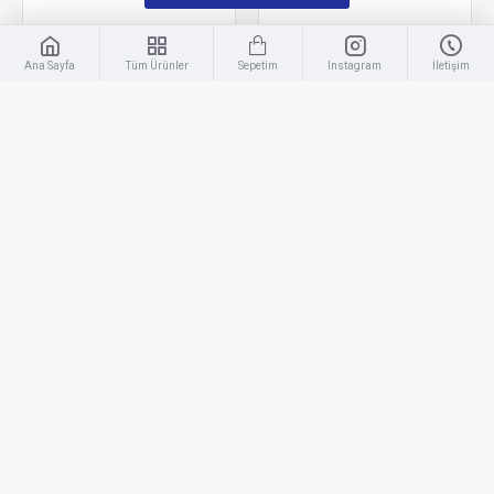
Ana Sayfa
Tüm Ürünler
Sepetim
Instagram
İletişim
Ford
YKS - 175
Ford
YKS - 165
Ford Transit Krom Depo
Ford Transit Krom Far
Kapağı 2014-2024
Çerçevesi 2003-2013
Uyumlu
Uyumlu
250,00TL
800,00TL
SEPETE EKLE
SEPETE EKLE