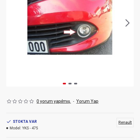
0 yorum yapılmış.
-
Yorum Yap
STOKTA VAR
Renault
Model:
YKS - 475