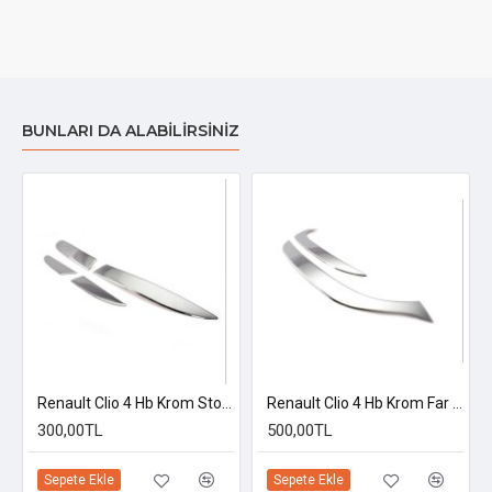
BUNLARI DA ALABILIRSINIZ
ı 2012-2019
Renault Clio 4 Hb Krom Stop Alt Çıtası 2012-2019
Renault Clio 4 Hb Krom Far Kaşı 2012 Üzeri Uyumlu
300,00TL
500,00TL
Sepete Ekle
Sepete Ekle