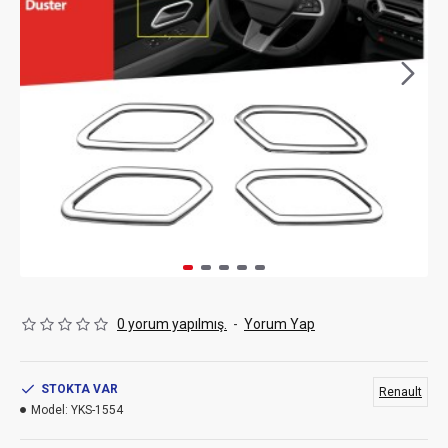
0 yorum yapılmış.
-
Yorum Yap
STOKTA VAR
Renault
Model:
YKS-1554