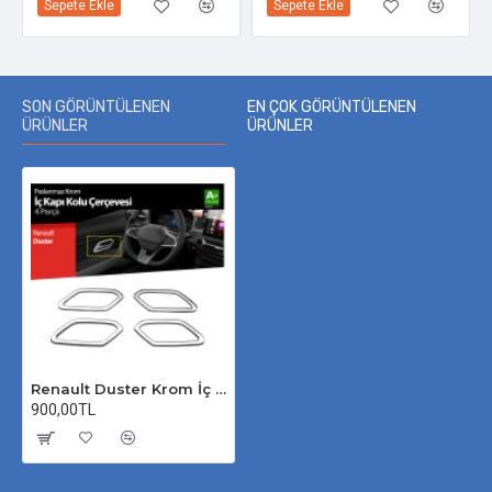
Sepete Ekle
Sepete Ekle
SON GÖRÜNTÜLENEN
EN ÇOK GÖRÜNTÜLENEN
ÜRÜNLER
ÜRÜNLER
Renault Duster Krom İç Kapı Kolu Çerçevesi 2024 Üzeri Uyumlu
900,00TL