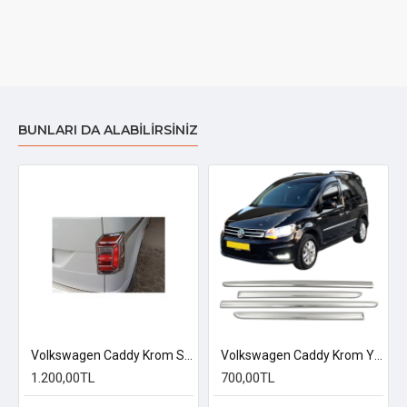
BUNLARI DA ALABILIRSINIZ
Kapı Çıtası 2021 Üzeri
Volkswagen Caddy Krom Stop Çerçevesi 2015 Üzeri
Volkswagen Caddy Krom Yan Kapı Çıtası 2015 Üzeri
1.200,00TL
700,00TL