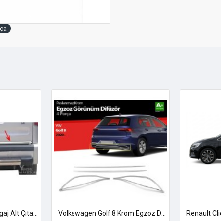
rça
Ford Connect Krom Bagaj Alt Çıtası 2002-2014 Uyumlu
Volkswagen Golf 8 Krom Egzoz Difüzörü 2020 Üzeri Uyumlu