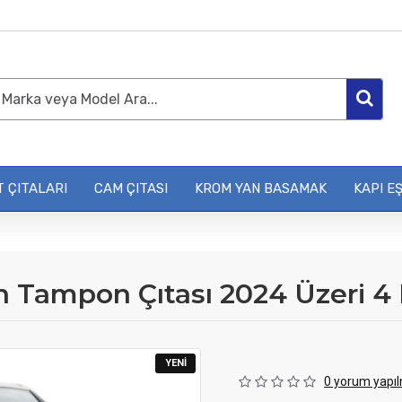
 ÇITALARI
CAM ÇITASI
KROM YAN BASAMAK
KAPI EŞ
 Tampon Çıtası 2024 Üzeri 4
YENI
0 yorum yapıl