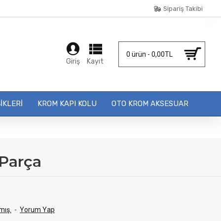
Sipariş Takibi
0 ürün - 0,00TL
Giriş
Kayıt
IKLERI
KROM KAPI KOLU
OTO KROM AKSESUAR
 Parça
mış.
-
Yorum Yap