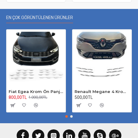
EN ÇOK GÖRÜNTÜLENEN ÜRÜNLER
Fiat Egea Krom Ön Panjur 2020 Üzeri Uyumlu
Renault Megane 4 Krom Ön Panjur 2020 Üzeri
800,00TL
500,00TL
1.000,00TL