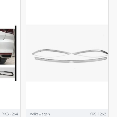
YKS - 264
Volkswagen
YKS-1262