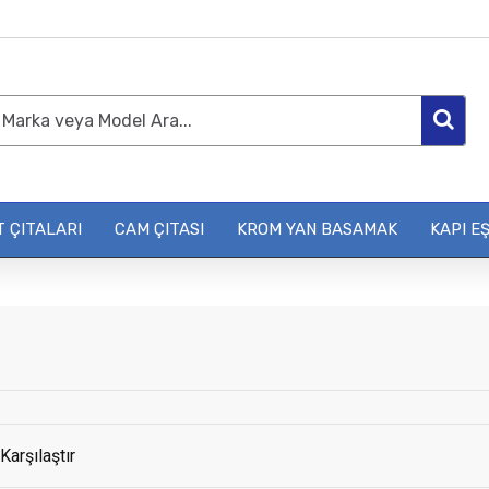
 ÇITALARI
CAM ÇITASI
KROM YAN BASAMAK
KAPI EŞ
Karşılaştır