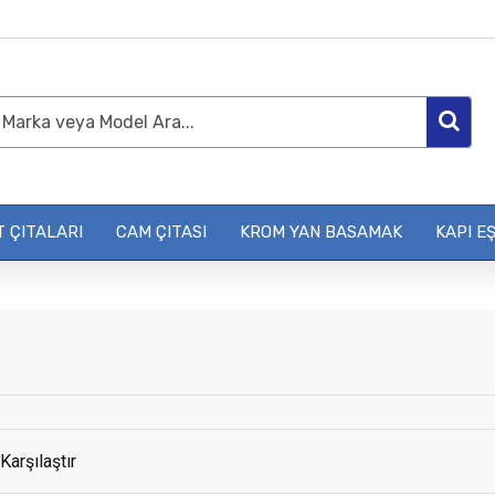
 ÇITALARI
CAM ÇITASI
KROM YAN BASAMAK
KAPI EŞ
Karşılaştır