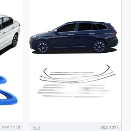
YKS-1243
Fiat
YKS-1025