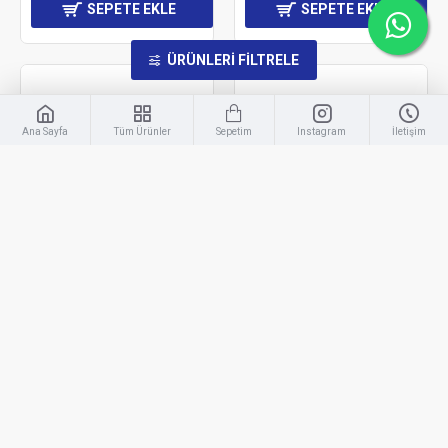
SEPETE EKLE
SEPETE EKLE
ÜRÜNLERI FILTRELE
Ana Sayfa
Tüm Ürünler
Sepetim
Instagram
İletişim
Volkswagen
YKS - 187
Volkswagen
YKS - 188
Vw T4 Transporter
Vw T4 Transporter
Krom Depo Kapağı 1995-
Krom Kapı Kolu 1995-
2003
2003