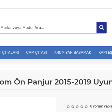
 ÇITALARI
CAM ÇITASI
KROM YAN BASAMAK
KAPI EŞ
rom Ön Panjur 2015-2019 Uyu
0 yorum yapıl