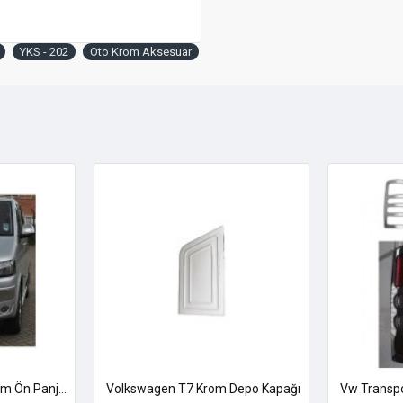
YKS - 202
Oto Krom Aksesuar
Vw Transporter T5 Krom Ön Panjur 2010-2015
Volkswagen T7 Krom Depo Kapağı