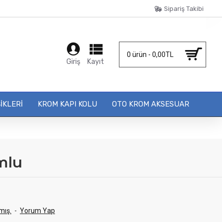
Sipariş Takibi
0 ürün - 0,00TL
Giriş
Kayıt
IKLERI
KROM KAPI KOLU
OTO KROM AKSESUAR
mlu
mış.
-
Yorum Yap