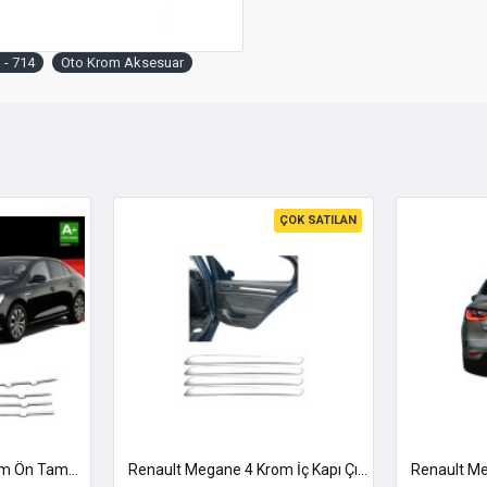
 - 714
Oto Krom Aksesuar
ÇOK SATILAN
Renault Megane 4 Krom Ön Tampon Çıtası 2020 Üzeri
Renault Megane 4 Krom İç Kapı Çıtası 2016-2025 Uyumlu