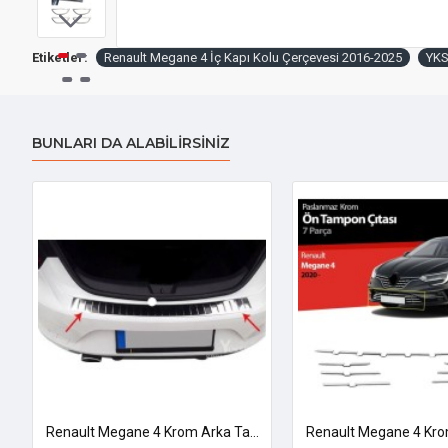
Etiketler:
Renault Megane 4 İç Kapı Kolu Çerçevesi 2016-2025
YKS
BUNLARI DA ALABILIRSINIZ
6-2025 Uyumlu
Renault Megane 4 Krom Arka Tampon Eşiği 2016-2026