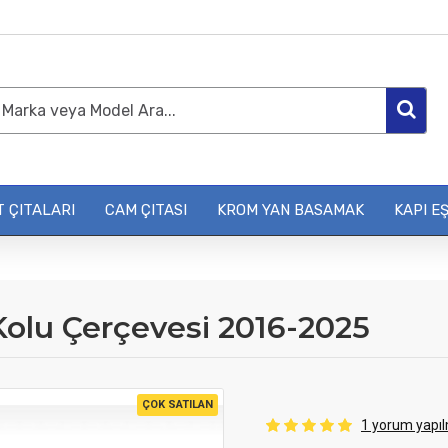
 ÇITALARI
CAM ÇITASI
KROM YAN BASAMAK
KAPI EŞ
Kolu Çerçevesi 2016-2025
ÇOK SATILAN
1 yorum yapıl