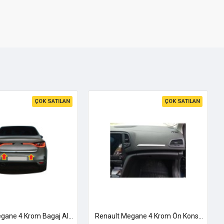
ÇOK SATILAN
ÇOK SATILAN
Renault Megane 4 Krom Bagaj Alt Çıtası 2016 Üzeri Paslanmaz Çelik Sedan Uyumlu
Renault Megane 4 Krom Ön Konsol Çıtası 2016-2025 Uyumlu