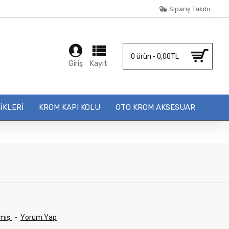
Sipariş Takibi
0 ürün - 0,00TL
Giriş
Kayıt
IKLERI
KROM KAPI KOLU
OTO KROM AKSESUAR
mış.
-
Yorum Yap