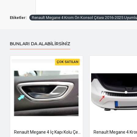
Etiketler:
Renault Megane 4 Krom Ön Konsol Çıtası 2016-2025 Uyuml
BUNLARI DA ALABILIRSINIZ
ÇOK SATILAN
Çelik Sedan Uyumlu
Renault Megane 4 İç Kapı Kolu Çerçevesi 2016-2025