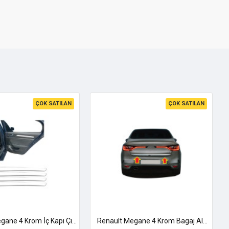
ÇOK SATILAN
ÇOK SATILAN
Renault Megane 4 Krom İç Kapı Çıtası 2016-2025 Uyumlu
Renault Megane 4 Krom Bagaj Alt Çıtası 2016 Üzeri Paslanmaz Çelik Sedan Uyumlu