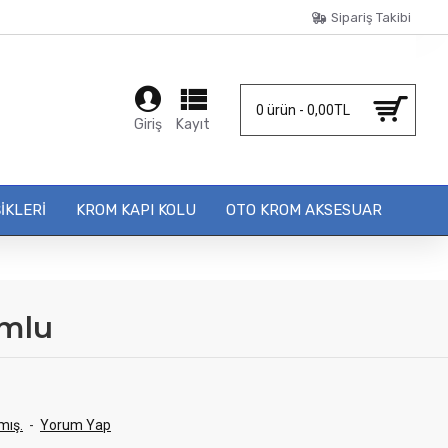
Sipariş Takibi
0 ürün - 0,00TL
Giriş
Kayıt
IKLERI
KROM KAPI KOLU
OTO KROM AKSESUAR
umlu
mış.
-
Yorum Yap