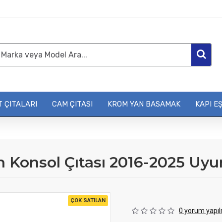
 ÇITALARI
CAM ÇITASI
KROM YAN BASAMAK
KAPI EŞ
 Konsol Çıtası 2016-2025 Uy
ÇOK SATILAN
0 yorum yapıl