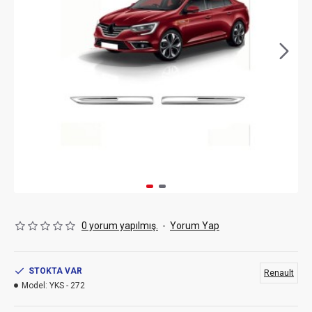
0 yorum yapılmış.
-
Yorum Yap
STOKTA VAR
Renault
Model:
YKS - 272