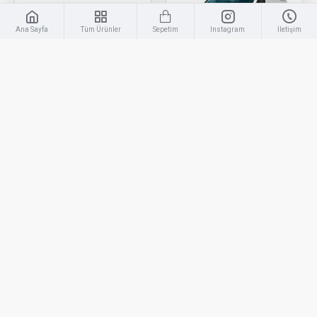
Ana Sayfa
Tüm Ürünler
Sepetim
Instagram
İletişim
Renault
YKS-1251
Renault
YKS-1274
Renault Trafic Krom
Renault Trafic Krom Sis
Bagaj Çıtası 2015 Üzeri
Çerçevesi 2014-2021
Plakalık Üstü
Uyumlu
500,00TL
400,00TL
SEPETE EKLE
SEPETE EKLE