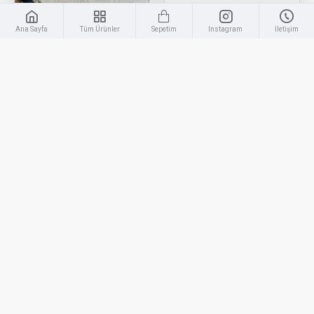
Ana Sayfa
Tüm Ürünler
Sepetim
Instagram
İletişim
Tofaş
YKS-943
Tofaş
YKS-903
Tofaş Krom Çamurluk
Tofaş Şahin - Doğan
Ağzı Nikelajı 4 Adet
Krom Krom Yan
Paslanmaz Çelik
Marşbiyel Çıtası
4.000,00TL
1.500,00TL
SEPETE EKLE
SEPETE EKLE